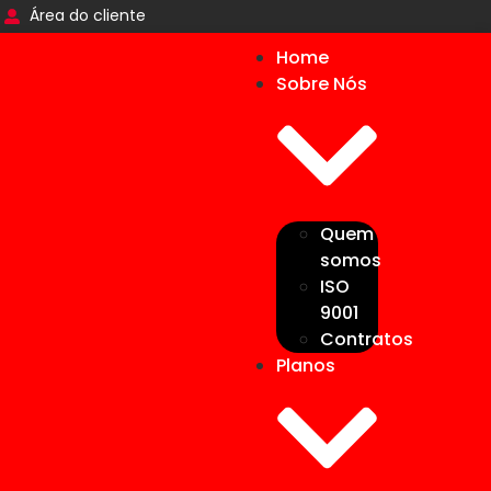
Área do cliente
Home
Sobre Nós
Quem
somos
ISO
9001
Contratos
Planos