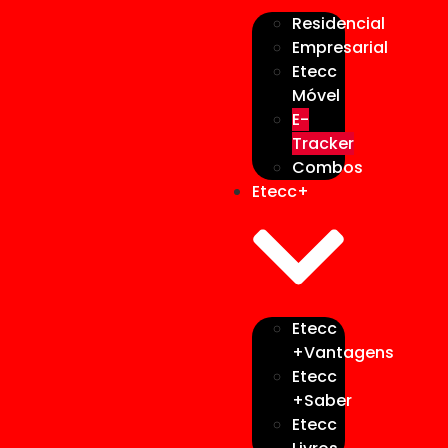
Residencial
Empresarial
Etecc
Móvel
E-
Tracker
Combos
Etecc+
Etecc
+Vantagens
Etecc
+Saber
Etecc