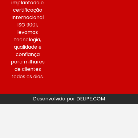
implantada e
certificação
internacional
ISO 9001,
levamos
tecnologia,
qualidade e
confiança
para milhares
de clientes
todos os dias.
Desenvolvido por DELIPE.COM