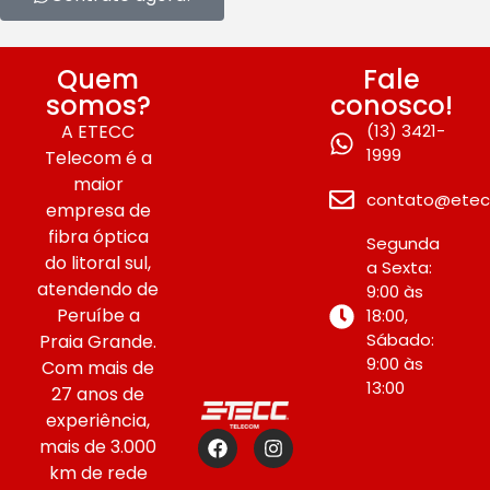
Quem
Fale
somos?
conosco!
A ETECC
(13) 3421-
1999
Telecom é a
maior
contato@etec
empresa de
fibra óptica
Segunda
do litoral sul,
a Sexta:
atendendo de
9:00 às
Peruíbe a
18:00,
Sábado:
Praia Grande.
9:00 às
Com mais de
13:00
27 anos de
experiência,
mais de 3.000
km de rede