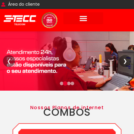
Área do cliente
❮
❯
Nossos Planos de internet
COMBOS