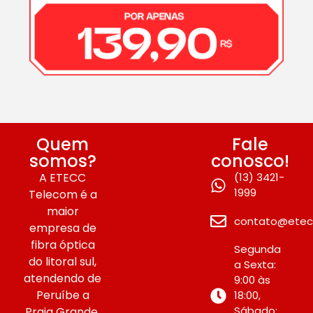
Quem
Fale
somos?
conosco!
A ETECC
(13) 3421-
1999
Telecom é a
maior
contato@etec
empresa de
fibra óptica
Segunda
do litoral sul,
a Sexta:
atendendo de
9:00 às
Peruíbe a
18:00,
Sábado:
Praia Grande.