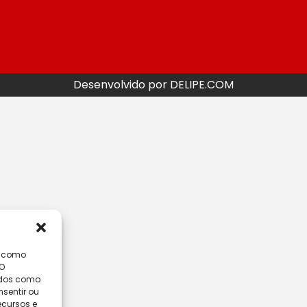
Desenvolvido por DELIPE.COM
s como
 O
ados como
sentir ou
ecursos e