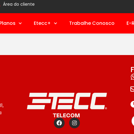
Área do cliente
Planos
Etecc+
Trabalhe Conosco
E-
1,
a